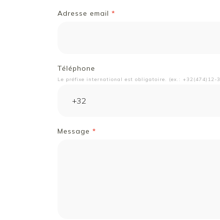
Adresse email
*
Téléphone
Le préfixe international est obligatoire. (ex.: +32(474)12-
Message
*