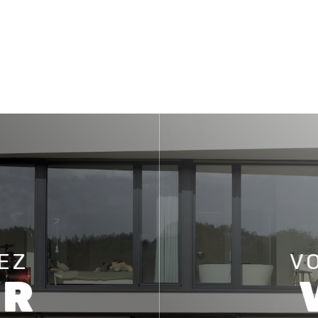
EZ
V
ER