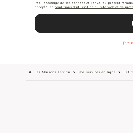
Par l'encodage de ses données et l'envoi du présent formula
accepté les
conditions d'utilisation du site web et de pro
(* = 
Les Maisons Ferrian
Nos services en ligne
Esti