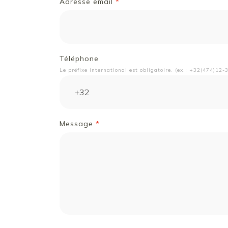
Adresse email
*
Téléphone
Le préfixe international est obligatoire. (ex.: +32(474)12-
Message
*