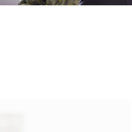
rtement ou
es agences
mmobilière