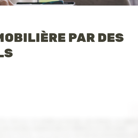
MOBILIÈRE PAR DES
LS
êtes désireux de
vendre un terrain, une maison, un appa
 une surface commerciale en Wallonie ou à Bruxelles
? L
aisons Ferrian vous proposent
un service d’estimation i