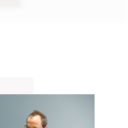
juste prix
,.