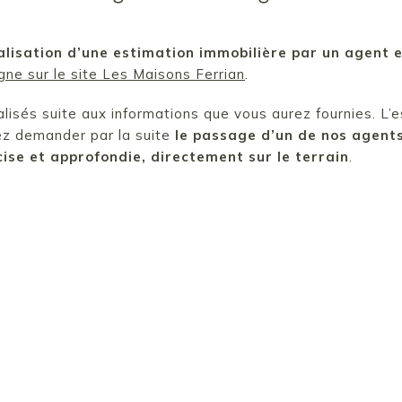
alisation d’une estimation immobilière par un agent
ligne sur le site Les Maisons Ferrian
.
lisés suite aux informations que vous aurez fournies. L’e
ez demander par la suite
le passage d’un de nos agents 
cise et approfondie, directement sur le terrain
.
JE SOUHAITE FAIRE ESTIMER GRATUITEMENT MON BIEN
e livre blanc de conseils pour la mise en vente
Demander un rendez-vous pour
Vendre mon bien en 30 jours !