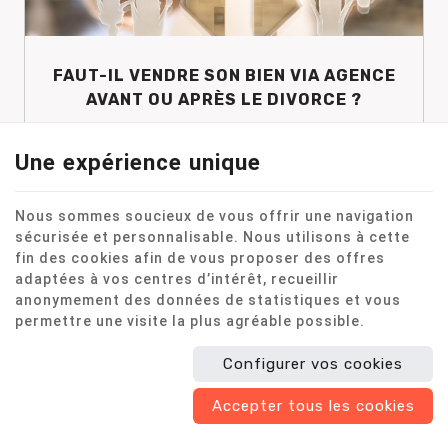
FAUT-IL VENDRE SON BIEN VIA AGENCE
AVANT OU APRÈS LE DIVORCE ?
Le
divorce
représente un moment difficile
Une expérience unique
dans une vie. Souvent, il s’accompagne de
la
vente du domicile conjugal
. Les
Nous sommes soucieux de vous offrir une navigation
Maisons Ferrian vous expliquent s’il est
sécurisée et personnalisable. Nous utilisons à cette
préférable de
ven...
fin des cookies afin de vous proposer des offres
adaptées à vos centres d’intérêt, recueillir
anonymement des données de statistiques et vous
permettre une visite la plus agréable possible.
LIRE LA SUITE
Configurer vos cookies
Accepter tous les cookies